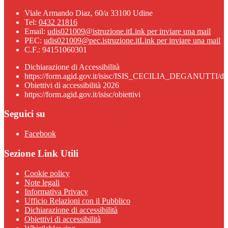
Viale Armando Diaz, 60/a 33100 Udine
Tel:
0432 21816
Email:
udis021009@istruzione.it
Link per inviare una mail
PEC:
udis021009@pec.istruzione.it
Link per inviare una mail
C.F.: 94151060301
Dichiarazione di Accessibilità
https://form.agid.gov.it/isisc/ISIS_CECILIA_DEGANUTTI/dic
Obiettivi di accessibilità 2026
https://form.agid.gov.it/isisc/obiettivi
Seguici su
Facebook
Sezione Link Utili
Cookie policy
Note legali
Informativa Privacy
Ufficio Relazioni con il Pubblico
Dichiarazione di accessibilità
Obiettivi di accessibilità