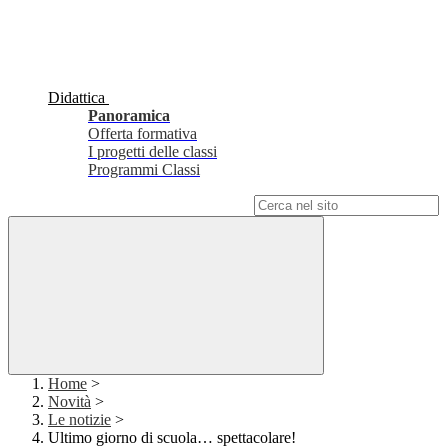
Didattica
Panoramica
Offerta formativa
I progetti delle classi
Programmi Classi
Campo di ricerca per le pagine del sito
Home
>
Novità
>
Le notizie
>
Ultimo giorno di scuola… spettacolare!