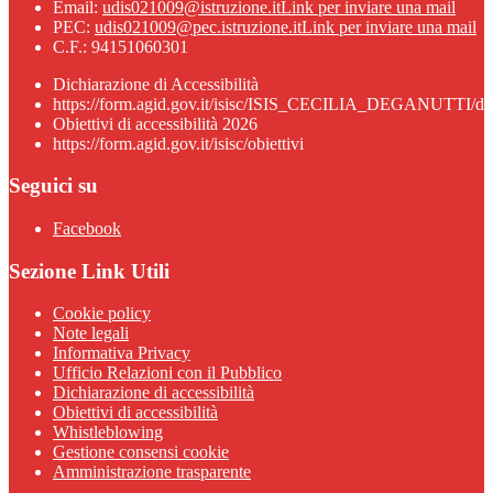
Email:
udis021009@istruzione.it
Link per inviare una mail
PEC:
udis021009@pec.istruzione.it
Link per inviare una mail
C.F.: 94151060301
Dichiarazione di Accessibilità
https://form.agid.gov.it/isisc/ISIS_CECILIA_DEGANUTTI/dic
Obiettivi di accessibilità 2026
https://form.agid.gov.it/isisc/obiettivi
Seguici su
Facebook
Sezione Link Utili
Cookie policy
Note legali
Informativa Privacy
Ufficio Relazioni con il Pubblico
Dichiarazione di accessibilità
Obiettivi di accessibilità
Whistleblowing
Gestione consensi cookie
Amministrazione trasparente