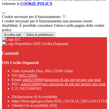
visionare la
COOKIE POLICY
.
Cookie necessari per il funzionamento
I cookie necessari per il funzionamento non possono essere
disabilitati. È possibile consultare l'elenco nella pagina della cookie
policy.
Accetta tutti
Salva le preferenze
ISIS Cecilia Deganutti
Contatti
ISIS Cecilia Deganutti
Viale Armando Diaz, 60/a 33100 Udine
Tel:
0432 21816
Email:
udis021009@istruzione.it
Link per inviare una mail
PEC:
udis021009@pec.istruzione.it
Link per inviare una mail
C.F.: 94151060301
Dichiarazione di Accessibilità
https://form.agid.gov.it/isisc/ISIS_CECILIA_DEGANUTTI/dic
Obiettivi di accessibilità 2026