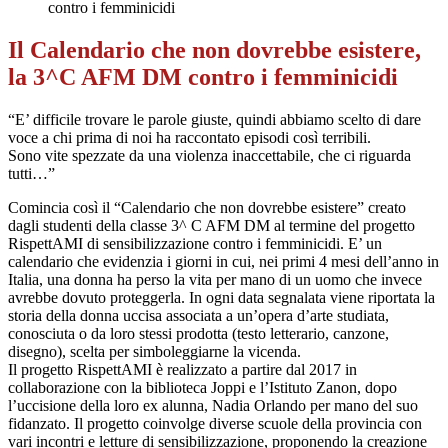
contro i femminicidi
Il Calendario che non dovrebbe esistere,
la 3^C AFM DM contro i femminicidi
“E’ difficile trovare le parole giuste, quindi abbiamo scelto di dare
voce a chi prima di noi ha raccontato episodi così terribili.
Sono vite spezzate da una violenza inaccettabile, che ci riguarda
tutti…”
Comincia così il “Calendario che non dovrebbe esistere” creato
dagli studenti della classe 3^ C AFM DM al termine del progetto
RispettAMI di sensibilizzazione contro i femminicidi. E’ un
calendario che evidenzia i giorni in cui, nei primi 4 mesi dell’anno in
Italia, una donna ha perso la vita per mano di un uomo che invece
avrebbe dovuto proteggerla. In ogni data segnalata viene riportata la
storia della donna uccisa associata a un’opera d’arte studiata,
conosciuta o da loro stessi prodotta (testo letterario, canzone,
disegno), scelta per simboleggiarne la vicenda.
Il progetto RispettAMI è realizzato a partire dal 2017 in
collaborazione con la biblioteca Joppi e l’Istituto Zanon, dopo
l’uccisione della loro ex alunna, Nadia Orlando per mano del suo
fidanzato. Il progetto coinvolge diverse scuole della provincia con
vari incontri e letture di sensibilizzazione, proponendo la creazione