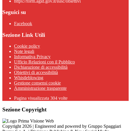
https://form.agid.gov.it/isisc/obiettivi
Seguici su
Facebook
Sezione Link Utili
Cookie policy
Note legali
Informativa Privacy
Ufficio Relazioni con il Pubblico
Dichiarazione di accessibilità
Obiettivi di accessibilità
Whistleblowing
Gestione consensi cookie
Amministrazione trasparente
Pagina visualizzata
304
volte
Sezione Copyright
Copyright 2026 | Engineered and powered by Gruppo Spaggiari