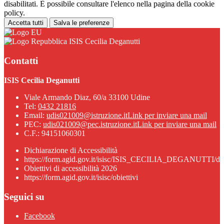
disabilitati. È possibile consultare l'elenco nella pagina della cookie
policy.
Accetta tutti
Salva le preferenze
ISIS Cecilia Deganutti
Contatti
ISIS Cecilia Deganutti
Viale Armando Diaz, 60/a 33100 Udine
Tel:
0432 21816
Email:
udis021009@istruzione.it
Link per inviare una mail
PEC:
udis021009@pec.istruzione.it
Link per inviare una mail
C.F.: 94151060301
Dichiarazione di Accessibilità
https://form.agid.gov.it/isisc/ISIS_CECILIA_DEGANUTTI/dic
Obiettivi di accessibilità 2026
https://form.agid.gov.it/isisc/obiettivi
Seguici su
Facebook