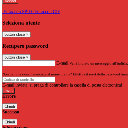
-
Entra con SPID
Entra con CIE
Seleziona utente
button close
×
Recupero password
button close
×
E-mail
Verrà inviato un messaggio all'indirizz
Non hai una e-mail associata al nome utente? Effettua il reset della password tram
E-mail inviata, si prega di controllare la casella di posta elettronica!
Errore
Chiudi
Successo
Chiudi
Informazione