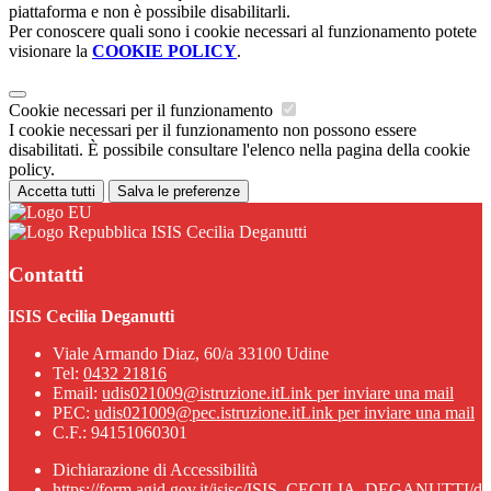
piattaforma e non è possibile disabilitarli.
Per conoscere quali sono i cookie necessari al funzionamento potete
visionare la
COOKIE POLICY
.
Cookie necessari per il funzionamento
I cookie necessari per il funzionamento non possono essere
disabilitati. È possibile consultare l'elenco nella pagina della cookie
policy.
Accetta tutti
Salva le preferenze
ISIS Cecilia Deganutti
Contatti
ISIS Cecilia Deganutti
Viale Armando Diaz, 60/a 33100 Udine
Tel:
0432 21816
Email:
udis021009@istruzione.it
Link per inviare una mail
PEC:
udis021009@pec.istruzione.it
Link per inviare una mail
C.F.: 94151060301
Dichiarazione di Accessibilità
https://form.agid.gov.it/isisc/ISIS_CECILIA_DEGANUTTI/dic