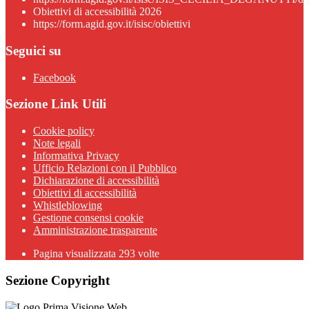
Obiettivi di accessibilità 2026
https://form.agid.gov.it/isisc/obiettivi
Seguici su
Facebook
Sezione Link Utili
Cookie policy
Note legali
Informativa Privacy
Ufficio Relazioni con il Pubblico
Dichiarazione di accessibilità
Obiettivi di accessibilità
Whistleblowing
Gestione consensi cookie
Amministrazione trasparente
Pagina visualizzata
293
volte
Sezione Copyright