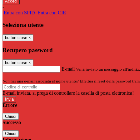
-
Entra con SPID
Entra con CIE
Seleziona utente
button close
×
Recupero password
button close
×
E-mail
Verrà inviato un messaggio all'indirizz
Non hai una e-mail associata al nome utente? Effettua il reset della password tram
E-mail inviata, si prega di controllare la casella di posta elettronica!
Errore
Chiudi
Successo
Chiudi
Informazione