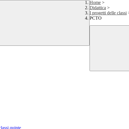
Home
>
Didattica
>
I progetti delle classi
PCTO
classi quinte