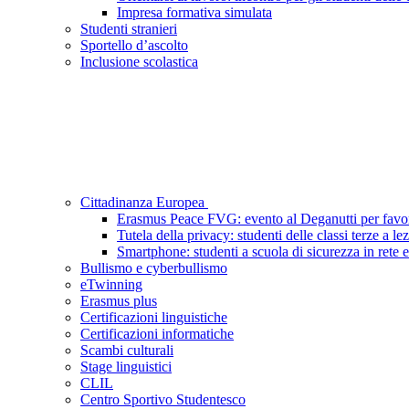
Impresa formativa simulata
Studenti stranieri
Sportello d’ascolto
Inclusione scolastica
Cittadinanza Europea
Erasmus Peace FVG: evento al Deganutti per favori
Tutela della privacy: studenti delle classi terze a le
Smartphone: studenti a scuola di sicurezza in rete e 
Bullismo e cyberbullismo
eTwinning
Erasmus plus
Certificazioni linguistiche
Certificazioni informatiche
Scambi culturali
Stage linguistici
CLIL
Centro Sportivo Studentesco