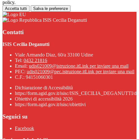
policy.
Accetta tutti
Salva le preferenze
ISIS Cecilia Deganutti
Contatti
ISIS Cecilia Deganutti
Viale Armando Diaz, 60/a 33100 Udine
Tel:
0432 21816
Email:
udis021009@istruzione.it
Link per inviare una mail
PEC:
udis021009@pec.istruzione.it
Link per inviare una mail
C.F.: 94151060301
Dichiarazione di Accessibilità
https://form.agid.gov.it/isisc/ISIS_CECILIA_DEGANUTTI/dic
Obiettivi di accessibilità 2026
https://form.agid.gov.it/isisc/obiettivi
Seguici su
Facebook