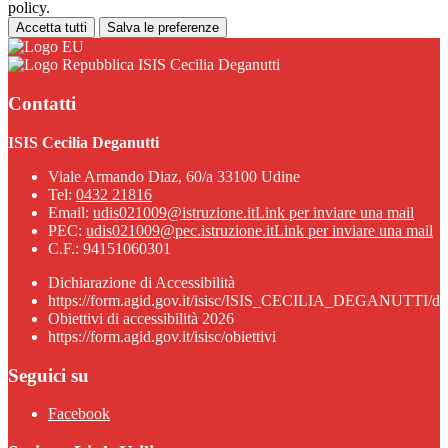
policy.
Accetta tutti
Salva le preferenze
ISIS Cecilia Deganutti
Contatti
ISIS Cecilia Deganutti
Viale Armando Diaz, 60/a 33100 Udine
Tel:
0432 21816
Email:
udis021009@istruzione.it
Link per inviare una mail
PEC:
udis021009@pec.istruzione.it
Link per inviare una mail
C.F.: 94151060301
Dichiarazione di Accessibilità
https://form.agid.gov.it/isisc/ISIS_CECILIA_DEGANUTTI/dic
Obiettivi di accessibilità 2026
https://form.agid.gov.it/isisc/obiettivi
Seguici su
Facebook