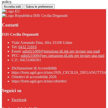
policy.
Accetta tutti
Salva le preferenze
ISIS Cecilia Deganutti
Contatti
ISIS Cecilia Deganutti
Viale Armando Diaz, 60/a 33100 Udine
Tel:
0432 21816
Email:
udis021009@istruzione.it
Link per inviare una mail
PEC:
udis021009@pec.istruzione.it
Link per inviare una mail
C.F.: 94151060301
Dichiarazione di Accessibilità
https://form.agid.gov.it/isisc/ISIS_CECILIA_DEGANUTTI/dic
Obiettivi di accessibilità 2026
https://form.agid.gov.it/isisc/obiettivi
Seguici su
Facebook