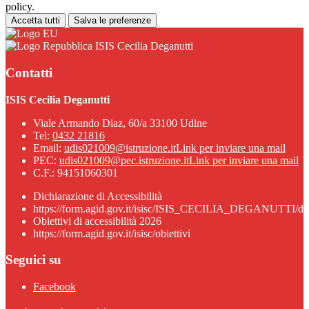
policy.
Accetta tutti
Salva le preferenze
ISIS Cecilia Deganutti
Contatti
ISIS Cecilia Deganutti
Viale Armando Diaz, 60/a 33100 Udine
Tel:
0432 21816
Email:
udis021009@istruzione.it
Link per inviare una mail
PEC:
udis021009@pec.istruzione.it
Link per inviare una mail
C.F.: 94151060301
Dichiarazione di Accessibilità
https://form.agid.gov.it/isisc/ISIS_CECILIA_DEGANUTTI/dic
Obiettivi di accessibilità 2026
https://form.agid.gov.it/isisc/obiettivi
Seguici su
Facebook