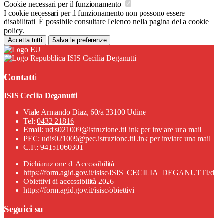
Cookie necessari per il funzionamento
I cookie necessari per il funzionamento non possono essere
disabilitati. È possibile consultare l'elenco nella pagina della cookie
policy.
Accetta tutti
Salva le preferenze
ISIS Cecilia Deganutti
Contatti
ISIS Cecilia Deganutti
Viale Armando Diaz, 60/a 33100 Udine
Tel:
0432 21816
Email:
udis021009@istruzione.it
Link per inviare una mail
PEC:
udis021009@pec.istruzione.it
Link per inviare una mail
C.F.: 94151060301
Dichiarazione di Accessibilità
https://form.agid.gov.it/isisc/ISIS_CECILIA_DEGANUTTI/dic
Obiettivi di accessibilità 2026
https://form.agid.gov.it/isisc/obiettivi
Seguici su