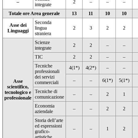
–
2
–
–
–
integrate
Totale ore Area generale
13
11
10
10
Seconda
Asse dei
lingua
2
3
2
2
Linguaggi
straniera
Scienze
2
2
–
–
integrate
TIC
2
2
–
–
Tecniche
4(1*)
4(2*)
–
–
professionali
dei servizi
–
–
6(1*)
5(1*)
Asse
commerciali
scientifico,
Tecniche di
tecnologico e
–
–
2
1
comunicazione
professionale
Economia
–
–
2
2
aziendale
Storia dell’arte
ed espressioni
–
–
1
2
grafico-
artistiche