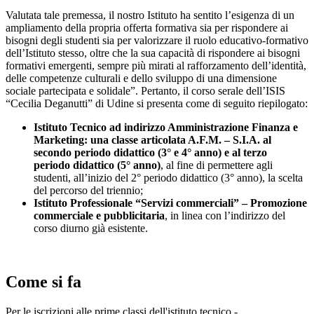
Valutata tale premessa, il nostro Istituto ha sentito l’esigenza di un
ampliamento della propria offerta formativa sia per rispondere ai
bisogni degli studenti sia per valorizzare il ruolo educativo-formativo
dell’Istituto stesso, oltre che la sua capacità di rispondere ai bisogni
formativi emergenti, sempre più mirati al rafforzamento dell’identità,
delle competenze culturali e dello sviluppo di una dimensione
sociale partecipata e solidale”. Pertanto, il corso serale dell’ISIS
“Cecilia Deganutti” di Udine si presenta come di seguito riepilogato:
Istituto Tecnico ad indirizzo Amministrazione Finanza e
Marketing: una classe articolata A.F.M. – S.I.A. al
secondo periodo didattico (3° e 4° anno) e al terzo
periodo didattico (5° anno)
, al fine di permettere agli
studenti, all’inizio del 2° periodo didattico (3° anno), la scelta
del percorso del triennio;
Istituto Professionale “Servizi commerciali” – Promozione
commerciale e pubblicitaria
, in linea con l’indirizzo del
corso diurno già esistente.
Come si fa
Per le iscrizioni alle prime classi dell'istituto tecnico -