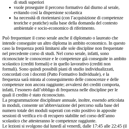
di studi superiori
vuole proseguire il percorso formativo dal diurno al serale,
evitando così la dispersione scolastica
ha necessità di riorientarsi (con l’acquisizione di competenze
teoriche e pratiche) sulla base della domanda del contesto
ambientale e socio-economico di riferimento.
Può frequentare il corso serale anche il diplomato o laureato che
intende conseguire un altro diploma in ambito economico. In questo
caso la frequenza potrà limitarsi alle sole discipline non frequentate
nel precedente corso di studi. Nel corso serale, infatti, sono
riconosciute le conoscenze e le competenze già conseguite in ambito
scolastico (crediti formali) e in quello lavorativo (crediti non
formali). Sono quindi possibili piani di studio individualizzati,
concordati con i docenti (Patto Formativo Individuale), e la
frequenza sarà mirata al conseguimento delle conoscenze e delle
competenze non ancora raggiunte; avvalersi dei crediti comporta,
infatti, l’esonero dall’obbligo di frequenza nelle discipline per le
quali il credito è stato riconosciuto.
La programmazione disciplinare annuale, inoltre, essendo articolata
in moduli, consente un’abbreviazione del percorso sulla base del
numero totale dei moduli superati con esito positivo in apposite
sessioni di verifica e/o di recupero stabilite nel corso dell’anno
scolastico che attesteranno le competenze raggiunte.
Le lezioni si svolgono dal lunedì al venerdì, dalle 17:45 alle 22:45 (il