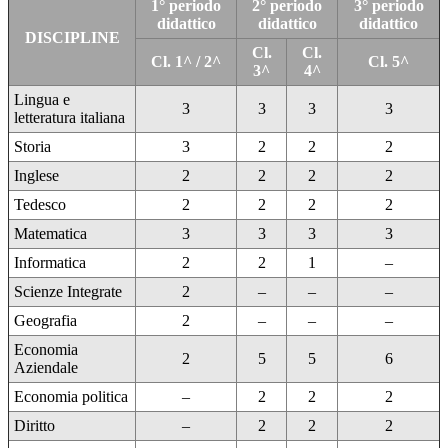
1° periodo
2° periodo
3° periodo
didattico
didattico
didattico
DISCIPLINE
Cl.
Cl.
Cl. 1^ / 2^
Cl. 5^
3^
4^
Lingua e
3
3
3
3
letteratura italiana
Storia
3
2
2
2
Inglese
2
2
2
2
Tedesco
2
2
2
2
Matematica
3
3
3
3
Informatica
2
2
1
–
Scienze Integrate
2
–
–
–
Geografia
2
–
–
–
Economia
2
5
5
6
Aziendale
Economia politica
–
2
2
2
Diritto
–
2
2
2