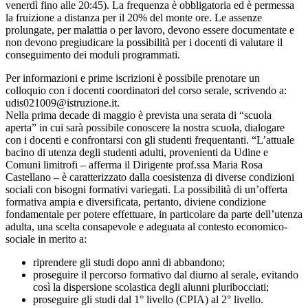
venerdì fino alle 20:45). La frequenza è obbligatoria ed è permessa
la fruizione a distanza per il 20% del monte ore. Le assenze
prolungate, per malattia o per lavoro, devono essere documentate e
non devono pregiudicare la possibilità per i docenti di valutare il
conseguimento dei moduli programmati.
Per informazioni e prime iscrizioni è possibile prenotare un
colloquio con i docenti coordinatori del corso serale, scrivendo a:
udis021009@istruzione.it.
Nella prima decade di maggio è prevista una serata di “scuola
aperta” in cui sarà possibile conoscere la nostra scuola, dialogare
con i docenti e confrontarsi con gli studenti frequentanti. “L’attuale
bacino di utenza degli studenti adulti, provenienti da Udine e
Comuni limitrofi – afferma il Dirigente prof.ssa Maria Rosa
Castellano – è caratterizzato dalla coesistenza di diverse condizioni
sociali con bisogni formativi variegati. La possibilità di un’offerta
formativa ampia e diversificata, pertanto, diviene condizione
fondamentale per potere effettuare, in particolare da parte dell’utenza
adulta, una scelta consapevole e adeguata al contesto economico-
sociale in merito a:
riprendere gli studi dopo anni di abbandono;
proseguire il percorso formativo dal diurno al serale, evitando
così la dispersione scolastica degli alunni pluribocciati;
proseguire gli studi dal 1° livello (CPIA) al 2° livello.