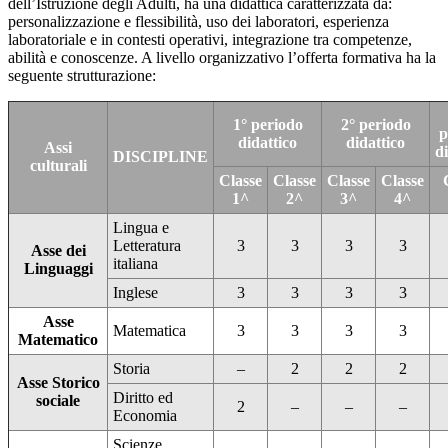
dell’Istruzione degli Adulti, ha una didattica caratterizzata da:
personalizzazione e flessibilità, uso dei laboratori, esperienza
laboratoriale e in contesti operativi, integrazione tra competenze,
abilità e conoscenze. A livello organizzativo l’offerta formativa ha la
seguente strutturazione:
1° periodo
2° periodo
p
didattico
didattico
Assi
d
DISCIPLINE
culturali
Classe
Classe
Classe
Classe
1^
2^
3^
4^
Lingua e
Letteratura
3
3
3
3
Asse dei
italiana
Linguaggi
Inglese
3
3
3
3
Asse
Matematica
3
3
3
3
Matematico
Storia
–
2
2
2
Asse Storico
Diritto ed
sociale
2
–
–
–
Economia
Scienze