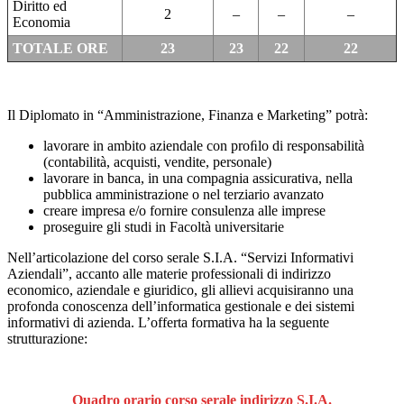
Diritto ed
2
–
–
–
Economia
TOTALE ORE
23
23
22
22
Il Diplomato in “Amministrazione, Finanza e Marketing” potrà:
lavorare in ambito aziendale con proﬁlo di responsabilità
(contabilità, acquisti, vendite, personale)
lavorare in banca, in una compagnia assicurativa, nella
pubblica amministrazione o nel terziario avanzato
creare impresa e/o fornire consulenza alle imprese
proseguire gli studi in Facoltà universitarie
Nell’articolazione del corso serale S.I.A. “Servizi Informativi
Aziendali”, accanto alle materie professionali di indirizzo
economico, aziendale e giuridico, gli allievi acquisiranno una
profonda conoscenza dell’informatica gestionale e dei sistemi
informativi di azienda. L’offerta formativa ha la seguente
strutturazione:
Quadro orario corso serale indirizzo S.I.A.