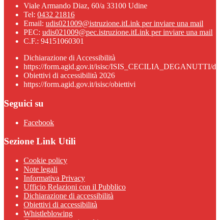
Viale Armando Diaz, 60/a 33100 Udine
Tel:
0432 21816
Email:
udis021009@istruzione.it
Link per inviare una mail
PEC:
udis021009@pec.istruzione.it
Link per inviare una mail
C.F.: 94151060301
Dichiarazione di Accessibilità
https://form.agid.gov.it/isisc/ISIS_CECILIA_DEGANUTTI/dic
Obiettivi di accessibilità 2026
https://form.agid.gov.it/isisc/obiettivi
Seguici su
Facebook
Sezione Link Utili
Cookie policy
Note legali
Informativa Privacy
Ufficio Relazioni con il Pubblico
Dichiarazione di accessibilità
Obiettivi di accessibilità
Whistleblowing