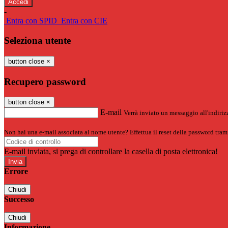
-
Entra con SPID
Entra con CIE
Seleziona utente
button close
×
Recupero password
button close
×
E-mail
Verrà inviato un messaggio all'indirizz
Non hai una e-mail associata al nome utente? Effettua il reset della password tram
E-mail inviata, si prega di controllare la casella di posta elettronica!
Errore
Chiudi
Successo
Chiudi
Informazione