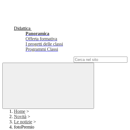
Didattica
Panoramica
Offerta formativa
I progetti delle classi
Programmi Classi
Campo di ricerca per le pagine del sito
Home
>
Novità
>
Le notizie
>
fotoPremio