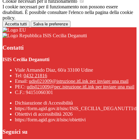
Cookie necessari per il funzionamento
I cookie necessari per il funzionamento non possono essere
disabilitati. È possibile consultare l'elenco nella pagina della cookie
policy.
Accetta tutti
Salva le preferenze
ISIS Cecilia Deganutti
Contatti
ISIS Cecilia Deganutti
Viale Armando Diaz, 60/a 33100 Udine
Tel:
0432 21816
Email:
udis021009@istruzione.it
Link per inviare una mail
PEC:
udis021009@pec.istruzione.it
Link per inviare una mail
C.F.: 94151060301
Dichiarazione di Accessibilità
https://form.agid.gov.it/isisc/ISIS_CECILIA_DEGANUTTI/dic
Obiettivi di accessibilità 2026
https://form.agid.gov.it/isisc/obiettivi
Seguici su