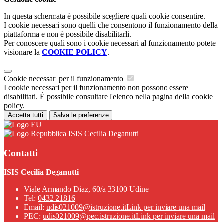
In questa schermata è possibile scegliere quali cookie consentire.
I cookie necessari sono quelli che consentono il funzionamento della
piattaforma e non è possibile disabilitarli.
Per conoscere quali sono i cookie necessari al funzionamento potete
visionare la
COOKIE POLICY
.
Cookie necessari per il funzionamento
I cookie necessari per il funzionamento non possono essere
disabilitati. È possibile consultare l'elenco nella pagina della cookie
policy.
Accetta tutti
Salva le preferenze
ISIS Cecilia Deganutti
Contatti
ISIS Cecilia Deganutti
Viale Armando Diaz, 60/a 33100 Udine
Tel:
0432 21816
Email:
udis021009@istruzione.it
Link per inviare una mail
PEC:
udis021009@pec.istruzione.it
Link per inviare una mail