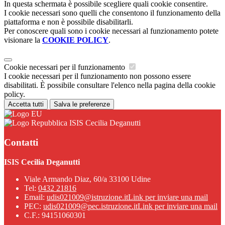
In questa schermata è possibile scegliere quali cookie consentire.
I cookie necessari sono quelli che consentono il funzionamento della
piattaforma e non è possibile disabilitarli.
Per conoscere quali sono i cookie necessari al funzionamento potete
visionare la
COOKIE POLICY
.
Cookie necessari per il funzionamento
I cookie necessari per il funzionamento non possono essere
disabilitati. È possibile consultare l'elenco nella pagina della cookie
policy.
Accetta tutti
Salva le preferenze
ISIS Cecilia Deganutti
Contatti
ISIS Cecilia Deganutti
Viale Armando Diaz, 60/a 33100 Udine
Tel:
0432 21816
Email:
udis021009@istruzione.it
Link per inviare una mail
PEC:
udis021009@pec.istruzione.it
Link per inviare una mail
C.F.: 94151060301