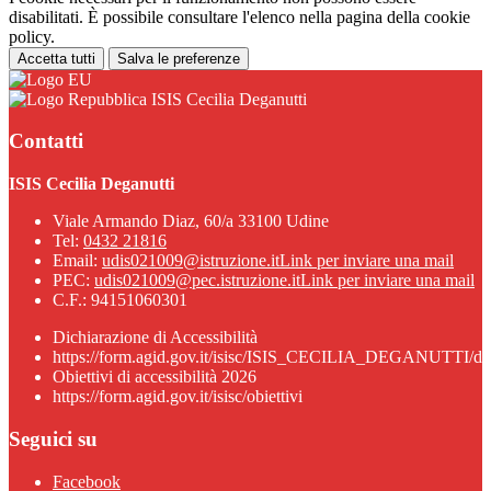
disabilitati. È possibile consultare l'elenco nella pagina della cookie
policy.
Accetta tutti
Salva le preferenze
ISIS Cecilia Deganutti
Contatti
ISIS Cecilia Deganutti
Viale Armando Diaz, 60/a 33100 Udine
Tel:
0432 21816
Email:
udis021009@istruzione.it
Link per inviare una mail
PEC:
udis021009@pec.istruzione.it
Link per inviare una mail
C.F.: 94151060301
Dichiarazione di Accessibilità
https://form.agid.gov.it/isisc/ISIS_CECILIA_DEGANUTTI/dic
Obiettivi di accessibilità 2026
https://form.agid.gov.it/isisc/obiettivi
Seguici su
Facebook