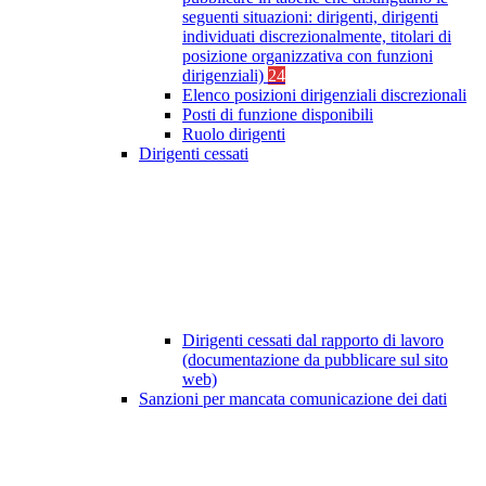
seguenti situazioni: dirigenti, dirigenti
individuati discrezionalmente, titolari di
posizione organizzativa con funzioni
dirigenziali)
24
Elenco posizioni dirigenziali discrezionali
Posti di funzione disponibili
Ruolo dirigenti
Dirigenti cessati
Dirigenti cessati dal rapporto di lavoro
(documentazione da pubblicare sul sito
web)
Sanzioni per mancata comunicazione dei dati