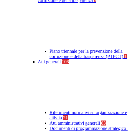
corruzione e della trasparenza
3
Piano triennale per la prevenzione della
corruzione e della trasparenza (PTPCT)
1
Atti generali
108
Riferimenti normativi su organizzazione e
attività
21
Atti amministrativi generali
83
Documenti di programmazione strategico-