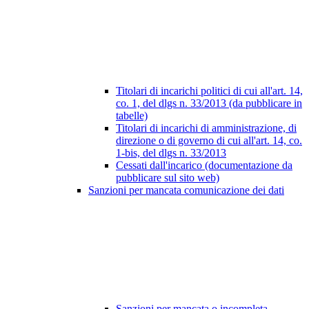
Titolari di incarichi politici di cui all'art. 14,
co. 1, del dlgs n. 33/2013 (da pubblicare in
tabelle)
Titolari di incarichi di amministrazione, di
direzione o di governo di cui all'art. 14, co.
1-bis, del dlgs n. 33/2013
Cessati dall'incarico (documentazione da
pubblicare sul sito web)
Sanzioni per mancata comunicazione dei dati
Sanzioni per mancata o incompleta