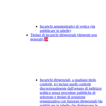
Incarichi amministrativi di vertice (da
pubblicare in tabelle)
Titolari di incarichi dirigenziali (dirigenti non
generali)
24
Incarichi dirigenziali, a qualsiasi titolo
conferiti, ivi inclusi quelli conferiti
discrezionalmente dall'organo di indirizzo
politico senza procedure pubbliche di
selezione e titolari di posizione
organizzativa con funzioni dirigenziali (da
pubblicare in tabelle che distinguano le