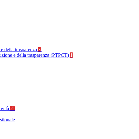
 e della trasparenza
3
rruzione e della trasparenza (PTPCT)
1
tività
21
stionale