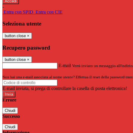
-
Entra con SPID
Entra con CIE
Seleziona utente
button close
×
Recupero password
button close
×
E-mail
Verrà inviato un messaggio all'indirizz
Non hai una e-mail associata al nome utente? Effettua il reset della password tram
E-mail inviata, si prega di controllare la casella di posta elettronica!
Errore
Chiudi
Successo
Chiudi
Informazione