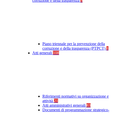
corruzione e della trasparenza
3
Piano triennale per la prevenzione della
corruzione e della trasparenza (PTPCT)
1
Atti generali
108
Riferimenti normativi su organizzazione e
attività
21
Atti amministrativi generali
83
Documenti di programmazione strategico-