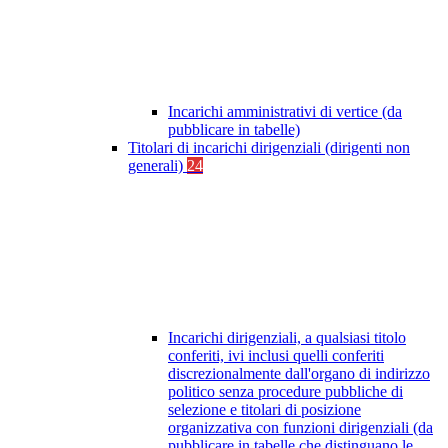
Incarichi amministrativi di vertice (da
pubblicare in tabelle)
Titolari di incarichi dirigenziali (dirigenti non
generali)
24
Incarichi dirigenziali, a qualsiasi titolo
conferiti, ivi inclusi quelli conferiti
discrezionalmente dall'organo di indirizzo
politico senza procedure pubbliche di
selezione e titolari di posizione
organizzativa con funzioni dirigenziali (da
pubblicare in tabelle che distinguano le