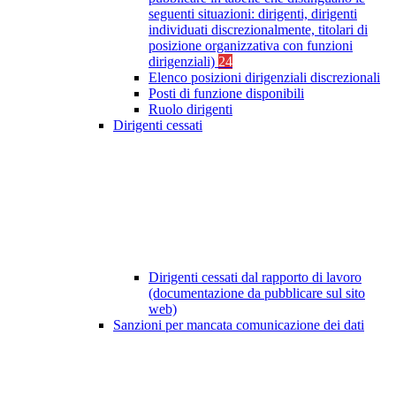
seguenti situazioni: dirigenti, dirigenti
individuati discrezionalmente, titolari di
posizione organizzativa con funzioni
dirigenziali)
24
Elenco posizioni dirigenziali discrezionali
Posti di funzione disponibili
Ruolo dirigenti
Dirigenti cessati
Dirigenti cessati dal rapporto di lavoro
(documentazione da pubblicare sul sito
web)
Sanzioni per mancata comunicazione dei dati