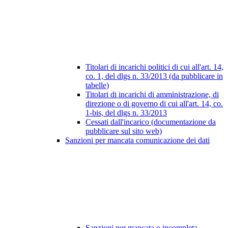
Titolari di incarichi politici di cui all'art. 14,
co. 1, del dlgs n. 33/2013 (da pubblicare in
tabelle)
Titolari di incarichi di amministrazione, di
direzione o di governo di cui all'art. 14, co.
1-bis, del dlgs n. 33/2013
Cessati dall'incarico (documentazione da
pubblicare sul sito web)
Sanzioni per mancata comunicazione dei dati
Sanzioni per mancata o incompleta