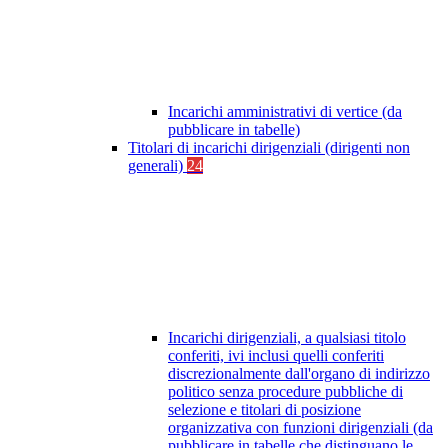
Incarichi amministrativi di vertice (da
pubblicare in tabelle)
Titolari di incarichi dirigenziali (dirigenti non
generali)
24
Incarichi dirigenziali, a qualsiasi titolo
conferiti, ivi inclusi quelli conferiti
discrezionalmente dall'organo di indirizzo
politico senza procedure pubbliche di
selezione e titolari di posizione
organizzativa con funzioni dirigenziali (da
pubblicare in tabelle che distinguano le