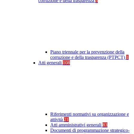
corruzione e della trasparenza
3
Piano triennale per la prevenzione della
corruzione e della trasparenza (PTPCT)
1
Atti generali
108
Riferimenti normativi su organizzazione e
attività
21
Atti amministrativi generali
83
Documenti di programmazione strategico-