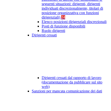
seguenti situazioni: dirigenti, dirigenti
individuati discrezionalmente, titolari di
posizione organizzativa con funzioni
dirigenziali)
24
Elenco posizioni dirigenziali discrezionali
Posti di funzione disponibili
Ruolo dirigenti
Dirigenti cessati
Dirigenti cessati dal rapporto di lavoro
(documentazione da pubblicare sul sito
web)
Sanzioni per mancata comunicazione dei dati