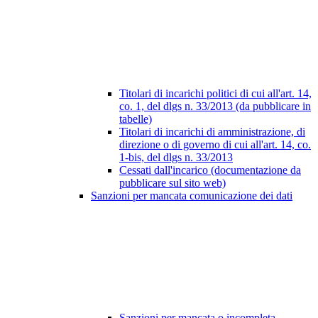
Titolari di incarichi politici di cui all'art. 14,
co. 1, del dlgs n. 33/2013 (da pubblicare in
tabelle)
Titolari di incarichi di amministrazione, di
direzione o di governo di cui all'art. 14, co.
1-bis, del dlgs n. 33/2013
Cessati dall'incarico (documentazione da
pubblicare sul sito web)
Sanzioni per mancata comunicazione dei dati
Sanzioni per mancata o incompleta