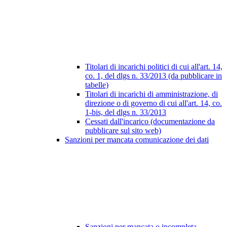
Titolari di incarichi politici di cui all'art. 14,
co. 1, del dlgs n. 33/2013 (da pubblicare in
tabelle)
Titolari di incarichi di amministrazione, di
direzione o di governo di cui all'art. 14, co.
1-bis, del dlgs n. 33/2013
Cessati dall'incarico (documentazione da
pubblicare sul sito web)
Sanzioni per mancata comunicazione dei dati
Sanzioni per mancata o incompleta