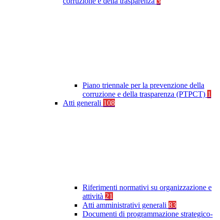
corruzione e della trasparenza
3
Piano triennale per la prevenzione della
corruzione e della trasparenza (PTPCT)
1
Atti generali
108
Riferimenti normativi su organizzazione e
attività
21
Atti amministrativi generali
83
Documenti di programmazione strategico-