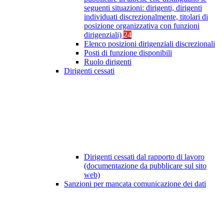
seguenti situazioni: dirigenti, dirigenti
individuati discrezionalmente, titolari di
posizione organizzativa con funzioni
dirigenziali)
24
Elenco posizioni dirigenziali discrezionali
Posti di funzione disponibili
Ruolo dirigenti
Dirigenti cessati
Dirigenti cessati dal rapporto di lavoro
(documentazione da pubblicare sul sito
web)
Sanzioni per mancata comunicazione dei dati