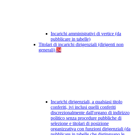
Incarichi amministrativi di vertice (da
pubblicare in tabelle)
Titolari di incarichi dirigenziali (dirigenti non
generali)
24
Incarichi dirigenziali, a qualsiasi titolo
conferiti, ivi inclusi quelli conferiti
discrezionalmente dall'organo di indirizzo
politico senza procedure pubbliche di
selezione e titolari di posizione
organizzativa con funzioni dirigenziali (da
pubblicare in tabelle che distinguano le