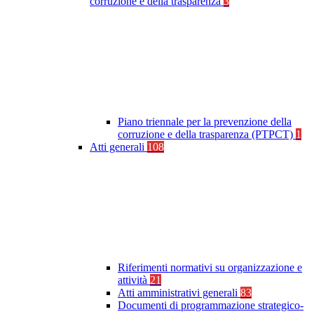
corruzione e della trasparenza
3
Piano triennale per la prevenzione della
corruzione e della trasparenza (PTPCT)
1
Atti generali
108
Riferimenti normativi su organizzazione e
attività
21
Atti amministrativi generali
83
Documenti di programmazione strategico-