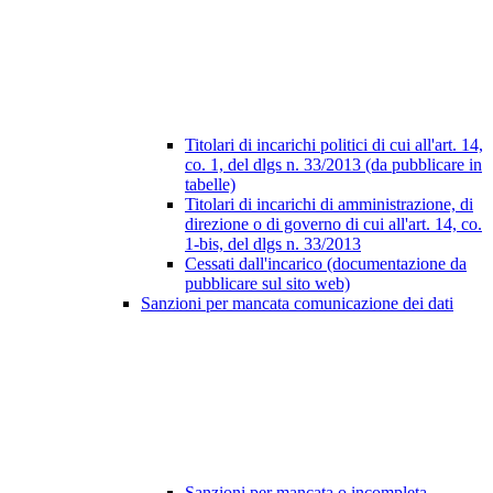
Titolari di incarichi politici di cui all'art. 14,
co. 1, del dlgs n. 33/2013 (da pubblicare in
tabelle)
Titolari di incarichi di amministrazione, di
direzione o di governo di cui all'art. 14, co.
1-bis, del dlgs n. 33/2013
Cessati dall'incarico (documentazione da
pubblicare sul sito web)
Sanzioni per mancata comunicazione dei dati
Sanzioni per mancata o incompleta