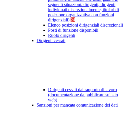
seguenti situazioni: dirigenti, dirigenti
individuati discrezionalmente, titolari di
posizione organizzativa con funzioni
dirigenziali)
24
Elenco posizioni dirigenziali discrezionali
Posti di funzione disponibili
Ruolo dirigenti
Dirigenti cessati
Dirigenti cessati dal rapporto di lavoro
(documentazione da pubblicare sul sito
web)
Sanzioni per mancata comunicazione dei dati