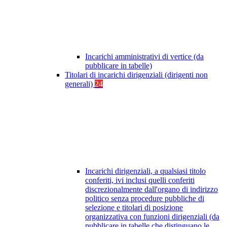
Incarichi amministrativi di vertice (da
pubblicare in tabelle)
Titolari di incarichi dirigenziali (dirigenti non
generali)
24
Incarichi dirigenziali, a qualsiasi titolo
conferiti, ivi inclusi quelli conferiti
discrezionalmente dall'organo di indirizzo
politico senza procedure pubbliche di
selezione e titolari di posizione
organizzativa con funzioni dirigenziali (da
pubblicare in tabelle che distinguano le