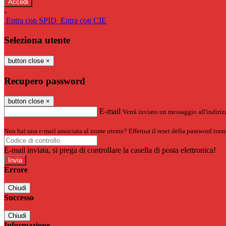
-
Entra con SPID
Entra con CIE
Seleziona utente
button close
×
Recupero password
button close
×
E-mail
Verrà inviato un messaggio all'indirizz
Non hai una e-mail associata al nome utente? Effettua il reset della password tram
E-mail inviata, si prega di controllare la casella di posta elettronica!
Errore
Chiudi
Successo
Chiudi
Informazione