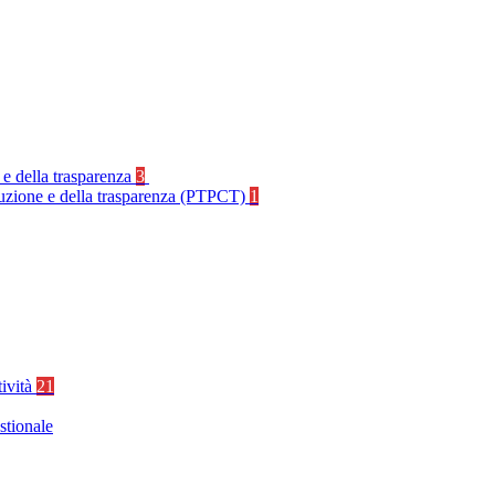
 e della trasparenza
3
rruzione e della trasparenza (PTPCT)
1
tività
21
stionale