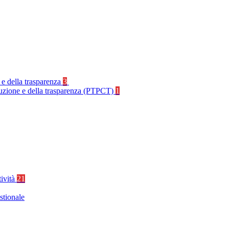
 e della trasparenza
3
rruzione e della trasparenza (PTPCT)
1
tività
21
stionale