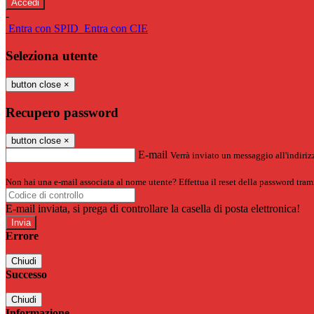
-
Entra con SPID
Entra con CIE
Seleziona utente
button close
×
Recupero password
button close
×
E-mail
Verrà inviato un messaggio all'indirizz
Non hai una e-mail associata al nome utente? Effettua il reset della password tram
E-mail inviata, si prega di controllare la casella di posta elettronica!
Errore
Chiudi
Successo
Chiudi
Informazione