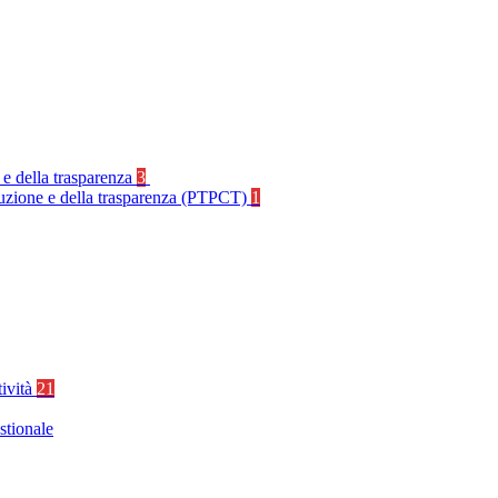
 e della trasparenza
3
rruzione e della trasparenza (PTPCT)
1
tività
21
stionale