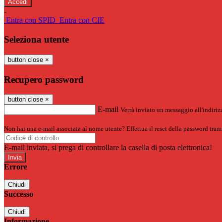
-
Entra con SPID
Entra con CIE
Seleziona utente
button close
×
Recupero password
button close
×
E-mail
Verrà inviato un messaggio all'indirizz
Non hai una e-mail associata al nome utente? Effettua il reset della password tram
E-mail inviata, si prega di controllare la casella di posta elettronica!
Errore
Chiudi
Successo
Chiudi
Informazione