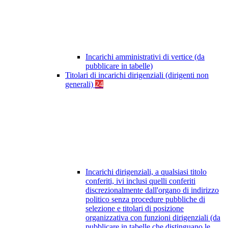
Incarichi amministrativi di vertice (da
pubblicare in tabelle)
Titolari di incarichi dirigenziali (dirigenti non
generali)
24
Incarichi dirigenziali, a qualsiasi titolo
conferiti, ivi inclusi quelli conferiti
discrezionalmente dall'organo di indirizzo
politico senza procedure pubbliche di
selezione e titolari di posizione
organizzativa con funzioni dirigenziali (da
pubblicare in tabelle che distinguano le