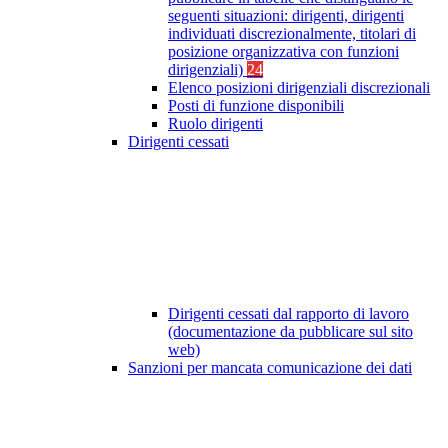
seguenti situazioni: dirigenti, dirigenti
individuati discrezionalmente, titolari di
posizione organizzativa con funzioni
dirigenziali)
24
Elenco posizioni dirigenziali discrezionali
Posti di funzione disponibili
Ruolo dirigenti
Dirigenti cessati
Dirigenti cessati dal rapporto di lavoro
(documentazione da pubblicare sul sito
web)
Sanzioni per mancata comunicazione dei dati