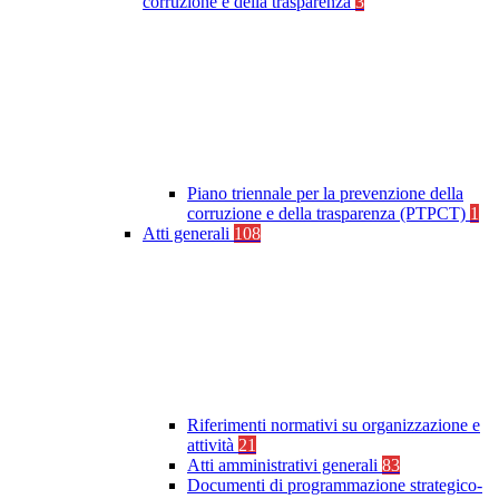
corruzione e della trasparenza
3
Piano triennale per la prevenzione della
corruzione e della trasparenza (PTPCT)
1
Atti generali
108
Riferimenti normativi su organizzazione e
attività
21
Atti amministrativi generali
83
Documenti di programmazione strategico-