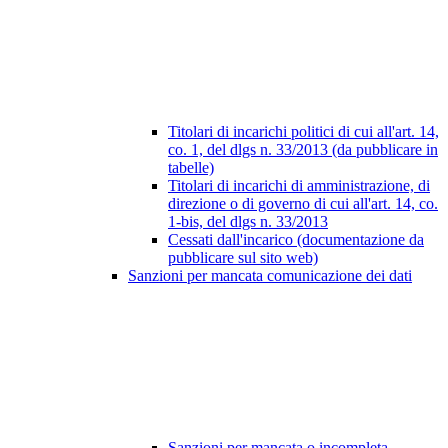
Titolari di incarichi politici di cui all'art. 14,
co. 1, del dlgs n. 33/2013 (da pubblicare in
tabelle)
Titolari di incarichi di amministrazione, di
direzione o di governo di cui all'art. 14, co.
1-bis, del dlgs n. 33/2013
Cessati dall'incarico (documentazione da
pubblicare sul sito web)
Sanzioni per mancata comunicazione dei dati
Sanzioni per mancata o incompleta