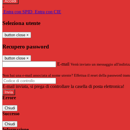
-
Entra con SPID
Entra con CIE
Seleziona utente
button close
×
Recupero password
button close
×
E-mail
Verrà inviato un messaggio all'indirizz
Non hai una e-mail associata al nome utente? Effettua il reset della password tram
E-mail inviata, si prega di controllare la casella di posta elettronica!
Errore
Chiudi
Successo
Chiudi
Informazione