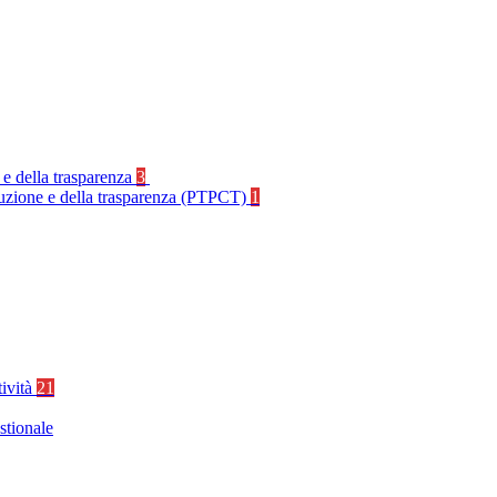
 e della trasparenza
3
rruzione e della trasparenza (PTPCT)
1
tività
21
stionale