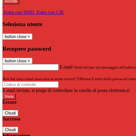
-
Entra con SPID
Entra con CIE
Seleziona utente
button close
×
Recupero password
button close
×
E-mail
Verrà inviato un messaggio all'indirizz
Non hai una e-mail associata al nome utente? Effettua il reset della password tram
E-mail inviata, si prega di controllare la casella di posta elettronica!
Errore
Chiudi
Successo
Chiudi
Informazione