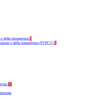
 e della trasparenza
3
rruzione e della trasparenza (PTPCT)
1
tività
21
stionale