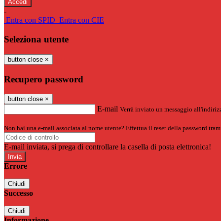
-
Entra con SPID
Entra con CIE
Seleziona utente
button close
×
Recupero password
button close
×
E-mail
Verrà inviato un messaggio all'indirizz
Non hai una e-mail associata al nome utente? Effettua il reset della password tram
E-mail inviata, si prega di controllare la casella di posta elettronica!
Errore
Chiudi
Successo
Chiudi
Informazione