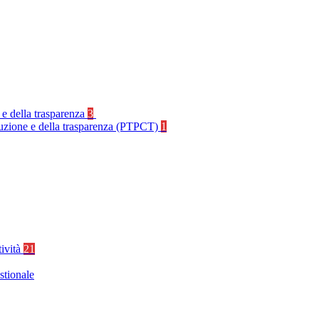
 e della trasparenza
3
rruzione e della trasparenza (PTPCT)
1
tività
21
stionale