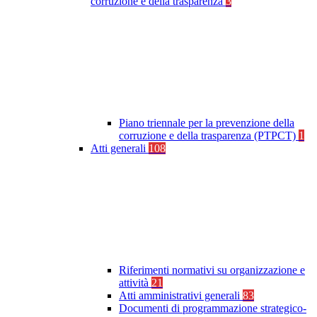
corruzione e della trasparenza
3
Piano triennale per la prevenzione della
corruzione e della trasparenza (PTPCT)
1
Atti generali
108
Riferimenti normativi su organizzazione e
attività
21
Atti amministrativi generali
83
Documenti di programmazione strategico-