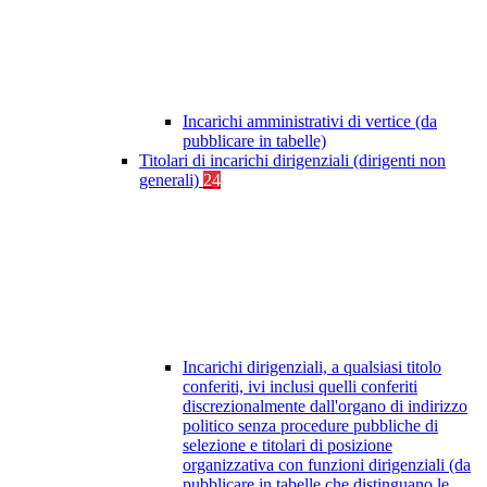
Incarichi amministrativi di vertice (da
pubblicare in tabelle)
Titolari di incarichi dirigenziali (dirigenti non
generali)
24
Incarichi dirigenziali, a qualsiasi titolo
conferiti, ivi inclusi quelli conferiti
discrezionalmente dall'organo di indirizzo
politico senza procedure pubbliche di
selezione e titolari di posizione
organizzativa con funzioni dirigenziali (da
pubblicare in tabelle che distinguano le