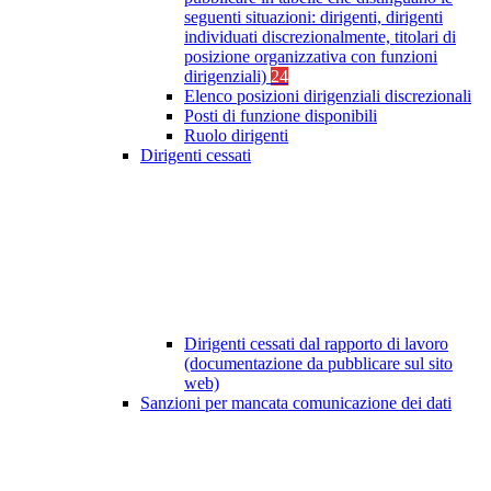
seguenti situazioni: dirigenti, dirigenti
individuati discrezionalmente, titolari di
posizione organizzativa con funzioni
dirigenziali)
24
Elenco posizioni dirigenziali discrezionali
Posti di funzione disponibili
Ruolo dirigenti
Dirigenti cessati
Dirigenti cessati dal rapporto di lavoro
(documentazione da pubblicare sul sito
web)
Sanzioni per mancata comunicazione dei dati