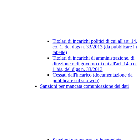
Titolari di incarichi politici di cui all'art. 14,
co. 1, del dlgs n. 33/2013 (da pubblicare in
tabelle)
Titolari di incarichi di amministrazione, di
direzione o di governo di cui all'art. 14, co.
1-bis, del dlgs n. 33/2013
Cessati dall'incarico (documentazione da
pubblicare sul sito web)
Sanzioni per mancata comunicazione dei dati
Sanzioni per mancata o incompleta