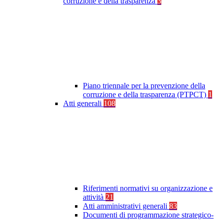
corruzione e della trasparenza
3
Piano triennale per la prevenzione della
corruzione e della trasparenza (PTPCT)
1
Atti generali
108
Riferimenti normativi su organizzazione e
attività
21
Atti amministrativi generali
83
Documenti di programmazione strategico-