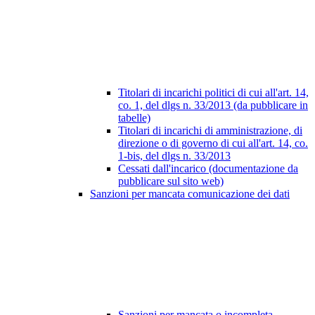
Titolari di incarichi politici di cui all'art. 14,
co. 1, del dlgs n. 33/2013 (da pubblicare in
tabelle)
Titolari di incarichi di amministrazione, di
direzione o di governo di cui all'art. 14, co.
1-bis, del dlgs n. 33/2013
Cessati dall'incarico (documentazione da
pubblicare sul sito web)
Sanzioni per mancata comunicazione dei dati
Sanzioni per mancata o incompleta