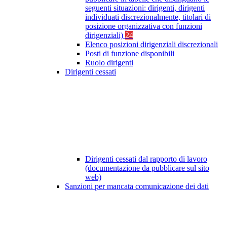
seguenti situazioni: dirigenti, dirigenti
individuati discrezionalmente, titolari di
posizione organizzativa con funzioni
dirigenziali)
24
Elenco posizioni dirigenziali discrezionali
Posti di funzione disponibili
Ruolo dirigenti
Dirigenti cessati
Dirigenti cessati dal rapporto di lavoro
(documentazione da pubblicare sul sito
web)
Sanzioni per mancata comunicazione dei dati