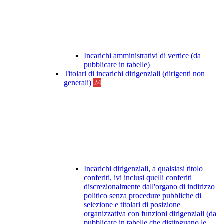
Incarichi amministrativi di vertice (da
pubblicare in tabelle)
Titolari di incarichi dirigenziali (dirigenti non
generali)
24
Incarichi dirigenziali, a qualsiasi titolo
conferiti, ivi inclusi quelli conferiti
discrezionalmente dall'organo di indirizzo
politico senza procedure pubbliche di
selezione e titolari di posizione
organizzativa con funzioni dirigenziali (da
pubblicare in tabelle che distinguano le