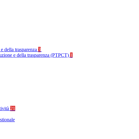
 e della trasparenza
3
rruzione e della trasparenza (PTPCT)
1
tività
21
stionale