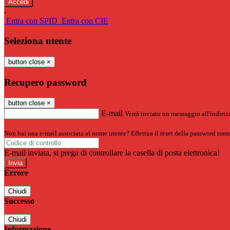
-
Entra con SPID
Entra con CIE
Seleziona utente
button close
×
Recupero password
button close
×
E-mail
Verrà inviato un messaggio all'indirizz
Non hai una e-mail associata al nome utente? Effettua il reset della password tram
E-mail inviata, si prega di controllare la casella di posta elettronica!
Errore
Chiudi
Successo
Chiudi
Informazione