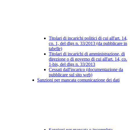
Titolari di incarichi politici di cui all'art. 14,
co. 1, del dlgs n. 33/2013 (da pubblicare in
tabelle)
Titolari di incarichi di amministrazione, di
direzione o di governo di cui all'art. 14, co.
1-bis, del dlgs n. 33/2013
Cessati dall'incarico (documentazione da
pubblicare sul sito web)
Sanzioni per mancata comunicazione dei dati
Sanzioni per mancata o incompleta