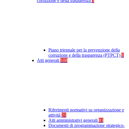
corruzione e della trasparenza
3
Piano triennale per la prevenzione della
corruzione e della trasparenza (PTPCT)
1
Atti generali
108
Riferimenti normativi su organizzazione e
attività
21
Atti amministrativi generali
83
Documenti di programmazione strategico-