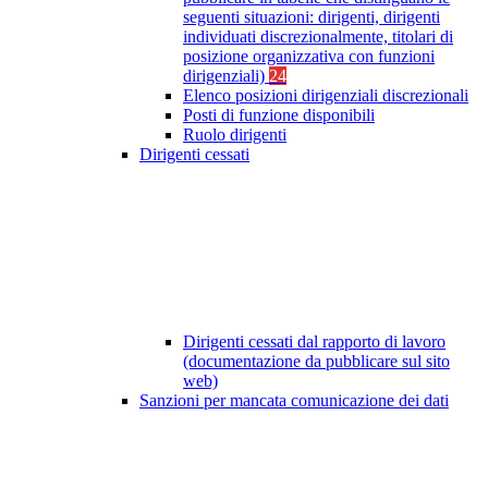
seguenti situazioni: dirigenti, dirigenti
individuati discrezionalmente, titolari di
posizione organizzativa con funzioni
dirigenziali)
24
Elenco posizioni dirigenziali discrezionali
Posti di funzione disponibili
Ruolo dirigenti
Dirigenti cessati
Dirigenti cessati dal rapporto di lavoro
(documentazione da pubblicare sul sito
web)
Sanzioni per mancata comunicazione dei dati