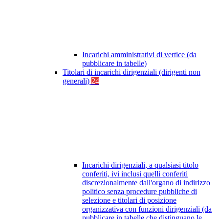
Incarichi amministrativi di vertice (da
pubblicare in tabelle)
Titolari di incarichi dirigenziali (dirigenti non
generali)
24
Incarichi dirigenziali, a qualsiasi titolo
conferiti, ivi inclusi quelli conferiti
discrezionalmente dall'organo di indirizzo
politico senza procedure pubbliche di
selezione e titolari di posizione
organizzativa con funzioni dirigenziali (da
pubblicare in tabelle che distinguano le