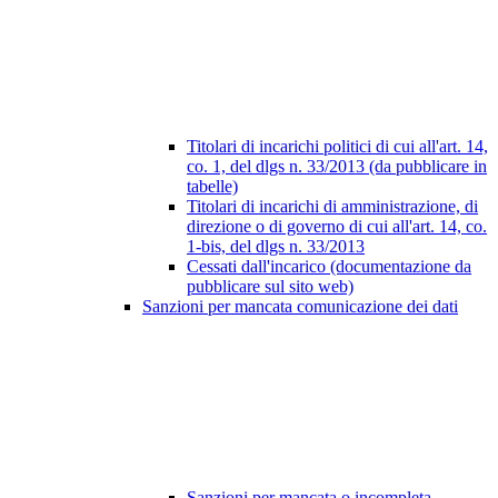
Titolari di incarichi politici di cui all'art. 14,
co. 1, del dlgs n. 33/2013 (da pubblicare in
tabelle)
Titolari di incarichi di amministrazione, di
direzione o di governo di cui all'art. 14, co.
1-bis, del dlgs n. 33/2013
Cessati dall'incarico (documentazione da
pubblicare sul sito web)
Sanzioni per mancata comunicazione dei dati
Sanzioni per mancata o incompleta