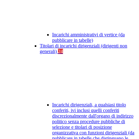
Incarichi amministrativi di vertice (da
pubblicare in tabelle)
Titolari di incarichi dirigenziali (dirigenti non
generali)
24
Incarichi dirigenziali, a qualsiasi titolo
conferiti, ivi inclusi quelli conferiti
discrezionalmente dall'organo di indirizzo
politico senza procedure pubbliche di
selezione e titolari di posizione
organizzativa con funzioni dirigenziali (da
pubblicare in tabelle che distinguano le