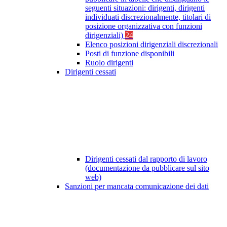
seguenti situazioni: dirigenti, dirigenti
individuati discrezionalmente, titolari di
posizione organizzativa con funzioni
dirigenziali)
24
Elenco posizioni dirigenziali discrezionali
Posti di funzione disponibili
Ruolo dirigenti
Dirigenti cessati
Dirigenti cessati dal rapporto di lavoro
(documentazione da pubblicare sul sito
web)
Sanzioni per mancata comunicazione dei dati