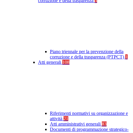
corruzione e della trasparenza
3
Piano triennale per la prevenzione della
corruzione e della trasparenza (PTPCT)
1
Atti generali
108
Riferimenti normativi su organizzazione e
attività
21
Atti amministrativi generali
83
Documenti di programmazione strategico-