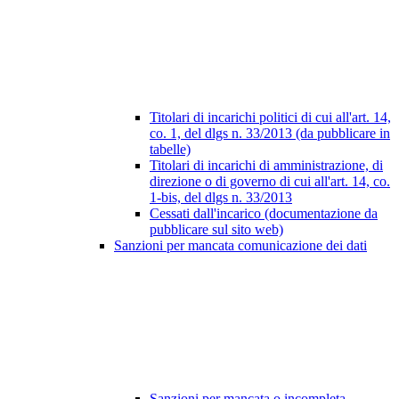
Titolari di incarichi politici di cui all'art. 14,
co. 1, del dlgs n. 33/2013 (da pubblicare in
tabelle)
Titolari di incarichi di amministrazione, di
direzione o di governo di cui all'art. 14, co.
1-bis, del dlgs n. 33/2013
Cessati dall'incarico (documentazione da
pubblicare sul sito web)
Sanzioni per mancata comunicazione dei dati
Sanzioni per mancata o incompleta