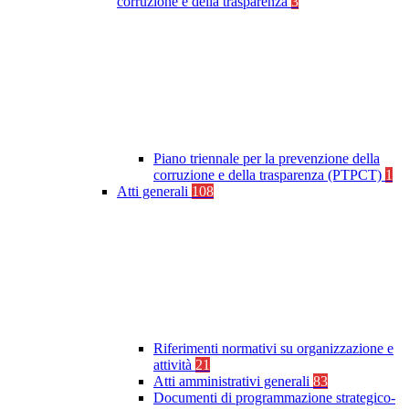
corruzione e della trasparenza
3
Piano triennale per la prevenzione della
corruzione e della trasparenza (PTPCT)
1
Atti generali
108
Riferimenti normativi su organizzazione e
attività
21
Atti amministrativi generali
83
Documenti di programmazione strategico-