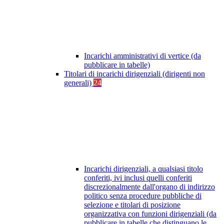
Incarichi amministrativi di vertice (da
pubblicare in tabelle)
Titolari di incarichi dirigenziali (dirigenti non
generali)
24
Incarichi dirigenziali, a qualsiasi titolo
conferiti, ivi inclusi quelli conferiti
discrezionalmente dall'organo di indirizzo
politico senza procedure pubbliche di
selezione e titolari di posizione
organizzativa con funzioni dirigenziali (da
pubblicare in tabelle che distinguano le