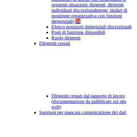
seguenti situazioni: dirigenti, dirigenti
individuati discrezionalmente, titolari di
posizione organizzativa con funzioni
dirigenziali)
24
Elenco posizioni dirigenziali discrezionali
Posti di funzione disponibili
Ruolo dirigenti
Dirigenti cessati
Dirigenti cessati dal rapporto di lavoro
(documentazione da pubblicare sul sito
web)
Sanzioni per mancata comunicazione dei dati