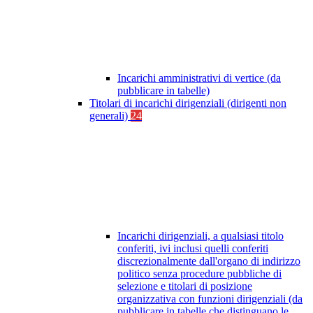
Incarichi amministrativi di vertice (da
pubblicare in tabelle)
Titolari di incarichi dirigenziali (dirigenti non
generali)
24
Incarichi dirigenziali, a qualsiasi titolo
conferiti, ivi inclusi quelli conferiti
discrezionalmente dall'organo di indirizzo
politico senza procedure pubbliche di
selezione e titolari di posizione
organizzativa con funzioni dirigenziali (da
pubblicare in tabelle che distinguano le