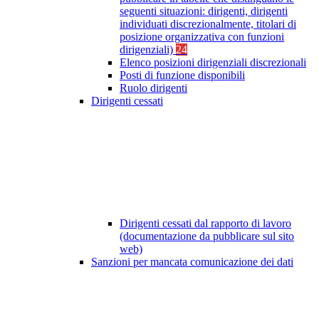
seguenti situazioni: dirigenti, dirigenti
individuati discrezionalmente, titolari di
posizione organizzativa con funzioni
dirigenziali)
24
Elenco posizioni dirigenziali discrezionali
Posti di funzione disponibili
Ruolo dirigenti
Dirigenti cessati
Dirigenti cessati dal rapporto di lavoro
(documentazione da pubblicare sul sito
web)
Sanzioni per mancata comunicazione dei dati