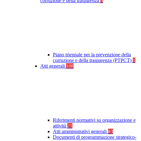
corruzione e della trasparenza
3
Piano triennale per la prevenzione della
corruzione e della trasparenza (PTPCT)
1
Atti generali
108
Riferimenti normativi su organizzazione e
attività
21
Atti amministrativi generali
83
Documenti di programmazione strategico-