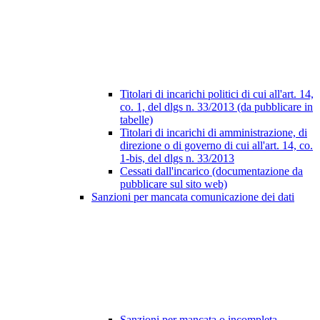
Titolari di incarichi politici di cui all'art. 14,
co. 1, del dlgs n. 33/2013 (da pubblicare in
tabelle)
Titolari di incarichi di amministrazione, di
direzione o di governo di cui all'art. 14, co.
1-bis, del dlgs n. 33/2013
Cessati dall'incarico (documentazione da
pubblicare sul sito web)
Sanzioni per mancata comunicazione dei dati
Sanzioni per mancata o incompleta