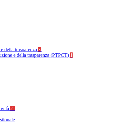
 e della trasparenza
3
rruzione e della trasparenza (PTPCT)
1
tività
21
stionale