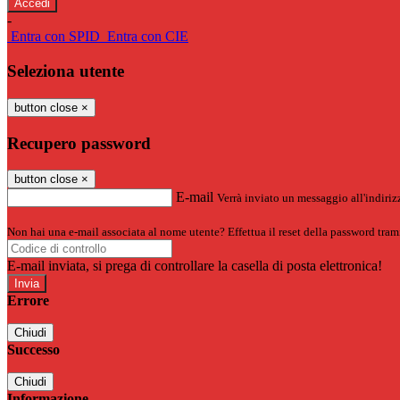
-
Entra con SPID
Entra con CIE
Seleziona utente
button close
×
Recupero password
button close
×
E-mail
Verrà inviato un messaggio all'indirizz
Non hai una e-mail associata al nome utente? Effettua il reset della password tram
E-mail inviata, si prega di controllare la casella di posta elettronica!
Errore
Chiudi
Successo
Chiudi
Informazione