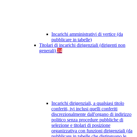
Incarichi amministrativi di vertice (da
pubblicare in tabelle)
Titolari di incarichi dirigenziali (dirigenti non
generali)
24
Incarichi dirigenziali, a qualsiasi titolo
conferiti, ivi inclusi quelli conferiti
discrezionalmente dall'organo di indirizzo
politico senza procedure pubbliche di
selezione e titolari di posizione
organizzativa con funzioni dirigenziali (da
pubblicare in tabelle che distinguano le