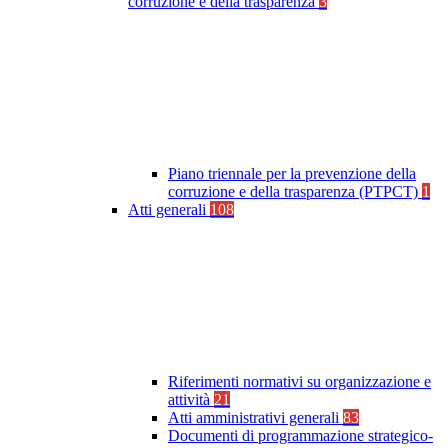
corruzione e della trasparenza
3
Piano triennale per la prevenzione della
corruzione e della trasparenza (PTPCT)
1
Atti generali
108
Riferimenti normativi su organizzazione e
attività
21
Atti amministrativi generali
83
Documenti di programmazione strategico-