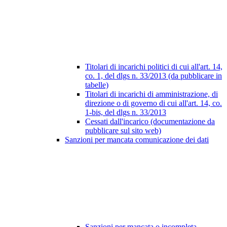
Titolari di incarichi politici di cui all'art. 14,
co. 1, del dlgs n. 33/2013 (da pubblicare in
tabelle)
Titolari di incarichi di amministrazione, di
direzione o di governo di cui all'art. 14, co.
1-bis, del dlgs n. 33/2013
Cessati dall'incarico (documentazione da
pubblicare sul sito web)
Sanzioni per mancata comunicazione dei dati
Sanzioni per mancata o incompleta