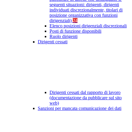
seguenti situazioni: dirigenti, dirigenti
individuati discrezionalmente, titolari di
posizione organizzativa con funzioni
dirigenziali)
24
Elenco posizioni dirigenziali discrezionali
Posti di funzione disponibili
Ruolo dirigenti
Dirigenti cessati
Dirigenti cessati dal rapporto di lavoro
(documentazione da pubblicare sul sito
web)
Sanzioni per mancata comunicazione dei dati