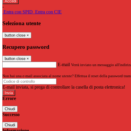
-
Entra con SPID
Entra con CIE
Seleziona utente
button close
×
Recupero password
button close
×
E-mail
Verrà inviato un messaggio all'indirizz
Non hai una e-mail associata al nome utente? Effettua il reset della password tram
E-mail inviata, si prega di controllare la casella di posta elettronica!
Errore
Chiudi
Successo
Chiudi
Informazione