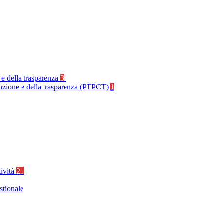
 e della trasparenza
3
rruzione e della trasparenza (PTPCT)
1
tività
21
stionale