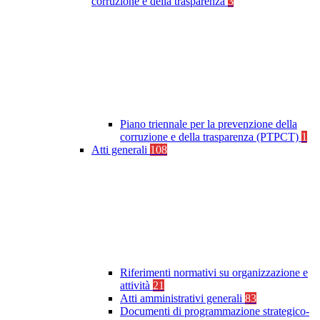
corruzione e della trasparenza
3
Piano triennale per la prevenzione della
corruzione e della trasparenza (PTPCT)
1
Atti generali
108
Riferimenti normativi su organizzazione e
attività
21
Atti amministrativi generali
83
Documenti di programmazione strategico-