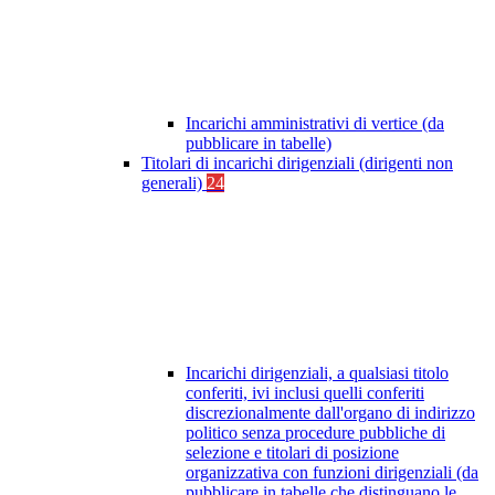
Incarichi amministrativi di vertice (da
pubblicare in tabelle)
Titolari di incarichi dirigenziali (dirigenti non
generali)
24
Incarichi dirigenziali, a qualsiasi titolo
conferiti, ivi inclusi quelli conferiti
discrezionalmente dall'organo di indirizzo
politico senza procedure pubbliche di
selezione e titolari di posizione
organizzativa con funzioni dirigenziali (da
pubblicare in tabelle che distinguano le