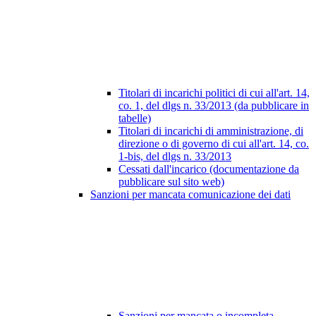
Titolari di incarichi politici di cui all'art. 14,
co. 1, del dlgs n. 33/2013 (da pubblicare in
tabelle)
Titolari di incarichi di amministrazione, di
direzione o di governo di cui all'art. 14, co.
1-bis, del dlgs n. 33/2013
Cessati dall'incarico (documentazione da
pubblicare sul sito web)
Sanzioni per mancata comunicazione dei dati
Sanzioni per mancata o incompleta