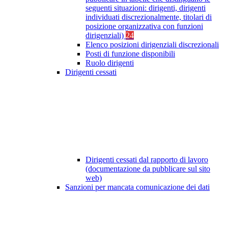
seguenti situazioni: dirigenti, dirigenti
individuati discrezionalmente, titolari di
posizione organizzativa con funzioni
dirigenziali)
24
Elenco posizioni dirigenziali discrezionali
Posti di funzione disponibili
Ruolo dirigenti
Dirigenti cessati
Dirigenti cessati dal rapporto di lavoro
(documentazione da pubblicare sul sito
web)
Sanzioni per mancata comunicazione dei dati