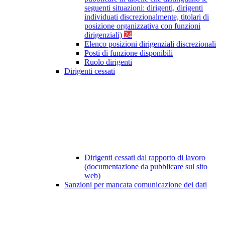
seguenti situazioni: dirigenti, dirigenti
individuati discrezionalmente, titolari di
posizione organizzativa con funzioni
dirigenziali)
24
Elenco posizioni dirigenziali discrezionali
Posti di funzione disponibili
Ruolo dirigenti
Dirigenti cessati
Dirigenti cessati dal rapporto di lavoro
(documentazione da pubblicare sul sito
web)
Sanzioni per mancata comunicazione dei dati