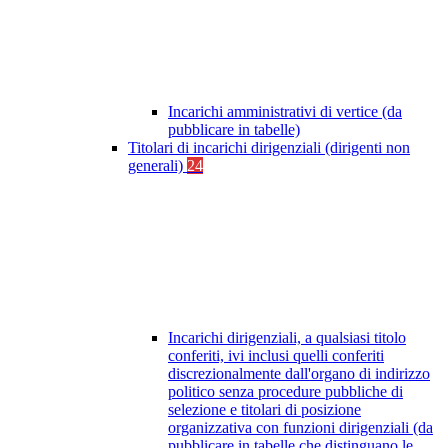
Incarichi amministrativi di vertice (da
pubblicare in tabelle)
Titolari di incarichi dirigenziali (dirigenti non
generali)
24
Incarichi dirigenziali, a qualsiasi titolo
conferiti, ivi inclusi quelli conferiti
discrezionalmente dall'organo di indirizzo
politico senza procedure pubbliche di
selezione e titolari di posizione
organizzativa con funzioni dirigenziali (da
pubblicare in tabelle che distinguano le