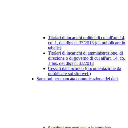
Titolari di incarichi politici di cui all'art. 14,
co. 1, del dlgs n. 33/2013 (da pubblicare in
tabelle)
Titolari di incarichi di amministrazione, di
direzione o di governo di cui all'art. 14, co.
1-bis, del dlgs n. 33/2013
Cessati dall'incarico (documentazione da
pubblicare sul sito web)
Sanzioni per mancata comunicazione dei dati
Sanzioni per mancata o incompleta