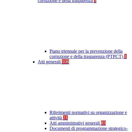
corruzione e della trasparenza
3
Piano triennale per la prevenzione della
corruzione e della trasparenza (PTPCT)
1
Atti generali
108
Riferimenti normativi su organizzazione e
attività
21
Atti amministrativi generali
83
Documenti di programmazione strategico-