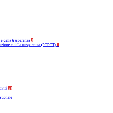
 e della trasparenza
3
rruzione e della trasparenza (PTPCT)
1
tività
21
stionale