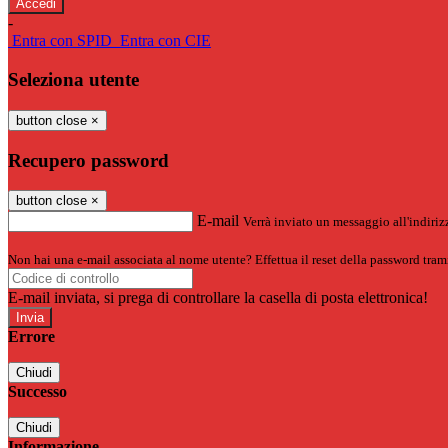
-
Entra con SPID
Entra con CIE
Seleziona utente
button close
×
Recupero password
button close
×
E-mail
Verrà inviato un messaggio all'indirizz
Non hai una e-mail associata al nome utente? Effettua il reset della password tram
E-mail inviata, si prega di controllare la casella di posta elettronica!
Errore
Chiudi
Successo
Chiudi
Informazione