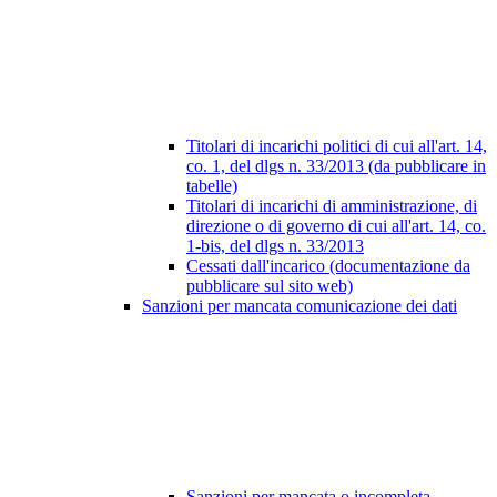
Titolari di incarichi politici di cui all'art. 14,
co. 1, del dlgs n. 33/2013 (da pubblicare in
tabelle)
Titolari di incarichi di amministrazione, di
direzione o di governo di cui all'art. 14, co.
1-bis, del dlgs n. 33/2013
Cessati dall'incarico (documentazione da
pubblicare sul sito web)
Sanzioni per mancata comunicazione dei dati
Sanzioni per mancata o incompleta