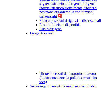
seguenti situazioni: dirigenti, dirigenti
individuati discrezionalmente, titolari di
posizione organizzativa con funzioni
dirigenziali)
24
Elenco posizioni dirigenziali discrezionali
Posti di funzione disponibili
Ruolo dirigenti
Dirigenti cessati
Dirigenti cessati dal rapporto di lavoro
(documentazione da pubblicare sul sito
web)
Sanzioni per mancata comunicazione dei dati