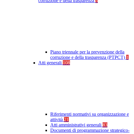
corruzione e della trasparenza
3
Piano triennale per la prevenzione della
corruzione e della trasparenza (PTPCT)
1
Atti generali
108
Riferimenti normativi su organizzazione e
attività
21
Atti amministrativi generali
83
Documenti di programmazione strategico-