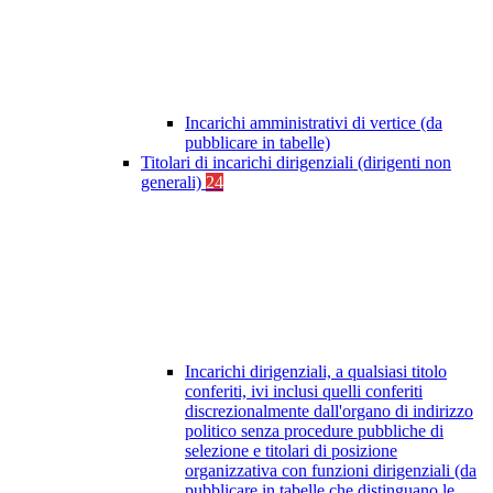
Incarichi amministrativi di vertice (da
pubblicare in tabelle)
Titolari di incarichi dirigenziali (dirigenti non
generali)
24
Incarichi dirigenziali, a qualsiasi titolo
conferiti, ivi inclusi quelli conferiti
discrezionalmente dall'organo di indirizzo
politico senza procedure pubbliche di
selezione e titolari di posizione
organizzativa con funzioni dirigenziali (da
pubblicare in tabelle che distinguano le