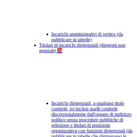
Incarichi amministrativi di vertice (da
pubblicare in tabelle)
Titolari di incarichi dirigenziali (dirigenti non
generali)
24
Incarichi dirigenziali, a qualsiasi titolo
conferiti, ivi inclusi quelli conferiti
discrezionalmente dall'organo di indirizzo
politico senza procedure pubbliche di
selezione e titolari di posizione
organizzativa con funzioni dirigenziali (da
pubblicare in tabelle che distinguano le