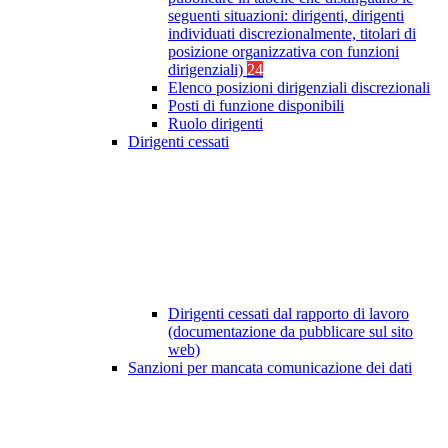
seguenti situazioni: dirigenti, dirigenti
individuati discrezionalmente, titolari di
posizione organizzativa con funzioni
dirigenziali)
24
Elenco posizioni dirigenziali discrezionali
Posti di funzione disponibili
Ruolo dirigenti
Dirigenti cessati
Dirigenti cessati dal rapporto di lavoro
(documentazione da pubblicare sul sito
web)
Sanzioni per mancata comunicazione dei dati