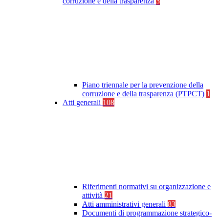
corruzione e della trasparenza
3
Piano triennale per la prevenzione della
corruzione e della trasparenza (PTPCT)
1
Atti generali
108
Riferimenti normativi su organizzazione e
attività
21
Atti amministrativi generali
83
Documenti di programmazione strategico-