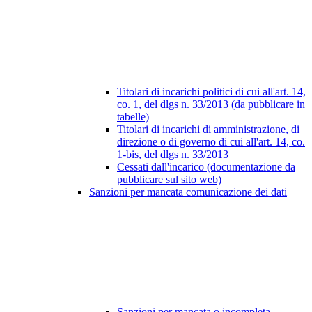
Titolari di incarichi politici di cui all'art. 14,
co. 1, del dlgs n. 33/2013 (da pubblicare in
tabelle)
Titolari di incarichi di amministrazione, di
direzione o di governo di cui all'art. 14, co.
1-bis, del dlgs n. 33/2013
Cessati dall'incarico (documentazione da
pubblicare sul sito web)
Sanzioni per mancata comunicazione dei dati
Sanzioni per mancata o incompleta